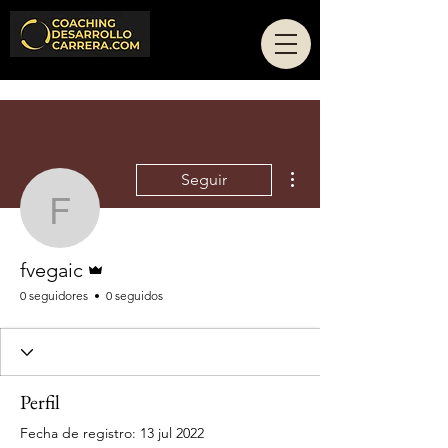
Más acciones
Seguir
fvegaic
Administrador
fvegaic
0 seguidores
0 seguidos
Perfil
Fecha de registro: 13 jul 2022