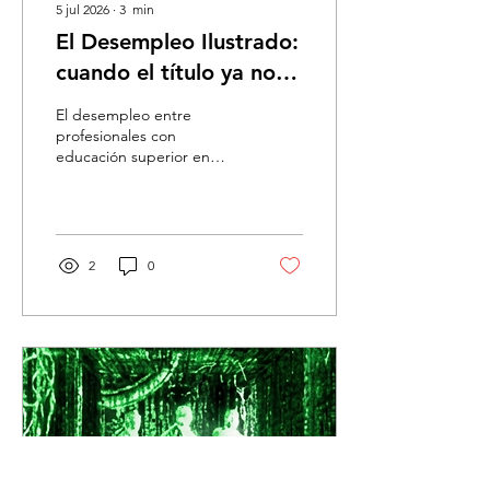
5 jul 2026
∙
3
min
El Desempleo Ilustrado:
cuando el título ya no
basta, emprender
El desempleo entre
desde el aprendizaje es
profesionales con
educación superior en
el camino
Chile alcanzó su nivel más
alto desde que hay
registros. Frente a este
escenario, propongo un
cambio de mirada: el
2
0
Emprendimiento Ilustrado.