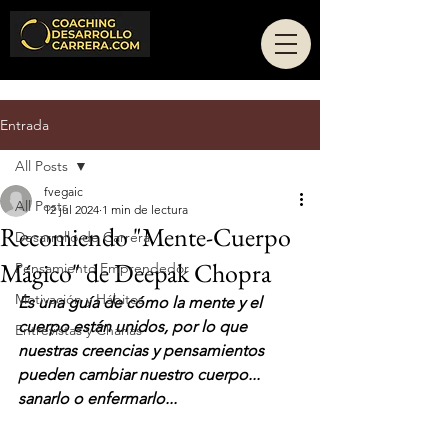
Entrada
All Posts
fvegaic
All Posts
12 jul 2024
1 min de lectura
Recomiendo "Mente-Cuerpo
Desarrollo de Carrera
Mágico" de Deepak Chopra
Pensamiento Emprendedor
Motivación y Hábitos
Es una guía de cómo la mente y el 
cuerpo están unidos, por lo que 
Entrevistas y Charlas
nuestras creencias y pensamientos 
pueden cambiar nuestro cuerpo... 
sanarlo o enfermarlo...