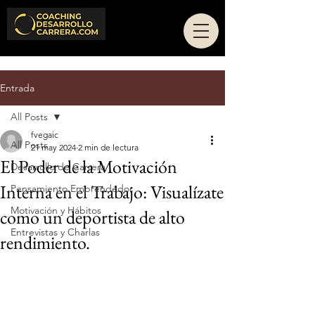
Entrada
All Posts
fvegaic
All Posts
21 may 2024
2 min de lectura
El Poder de la Motivación
Desarrollo de Carrera
Interna en el Trabajo: Visualízate
Pensamiento Emprendedor
Motivación y Hábitos
como un deportista de alto
Entrevistas y Charlas
rendimiento.