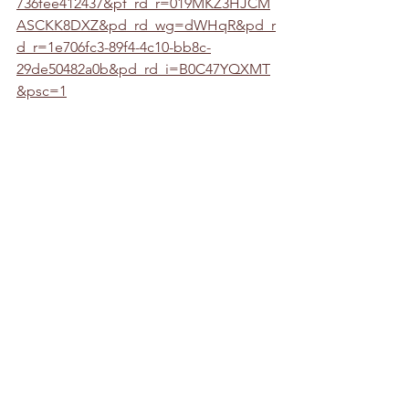
736fee412437&pf_rd_r=019MKZ3HJCM
ASCKK8DXZ&pd_rd_wg=dWHqR&pd_r
d_r=1e706fc3-89f4-4c10-bb8c-
29de50482a0b&pd_rd_i=B0C47YQXMT
&psc=1
¿Cuál es tu opinión sobre este tema?
Motivación y Hábitos
Ver todo
Entradas recientes