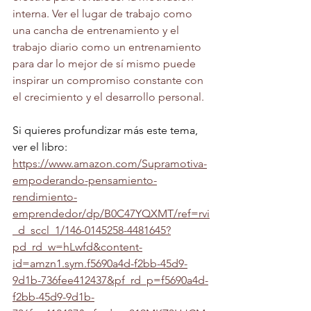
interna. Ver el lugar de trabajo como 
una cancha de entrenamiento y el 
trabajo diario como un entrenamiento 
para dar lo mejor de sí mismo puede 
inspirar un compromiso constante con 
el crecimiento y el desarrollo personal.
Si quieres profundizar más este tema, 
ver el libro: 
https://www.amazon.com/Supramotiva-
empoderando-pensamiento-
rendimiento-
emprendedor/dp/B0C47YQXMT/ref=rvi
_d_sccl_1/146-0145258-4481645?
pd_rd_w=hLwfd&content-
id=amzn1.sym.f5690a4d-f2bb-45d9-
9d1b-736fee412437&pf_rd_p=f5690a4d-
f2bb-45d9-9d1b-