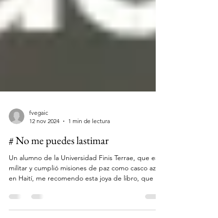
fvegaic
12 nov 2024
1 min de lectura
# No me puedes lastimar
Un alumno de la Universidad Finis Terrae, que es
militar y cumplió misiones de paz como casco azul
en Haití, me recomendo esta joya de libro, que es
una oda a como trabajar el pensamiento interno
para no quebrarse ante nada... una gran historia y