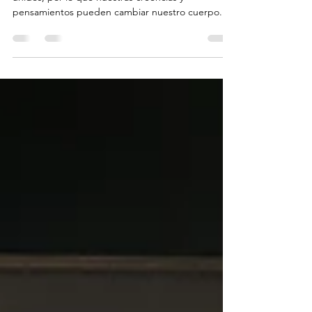
Mágico" de Deepak Chopra
Es una guía de cómo la mente y el cuerpo están
unidos, por lo que nuestras creencias y
pensamientos pueden cambiar nuestro cuerpo...
sanarlo o enfermarlo... En "Mente-Cuerpo
Mágico", Deepak Chopra nos invita a explorar la
conexión profunda entre nuestra mente y cuerpo
a través de la medicina ayurvédica. Este libro
ofrece un curso completo sobre cómo el equilibrio
entre estos dos aspectos puede mejorar
significativamente nuestra salud y bienestar.
Chopra explica cómo los pensa