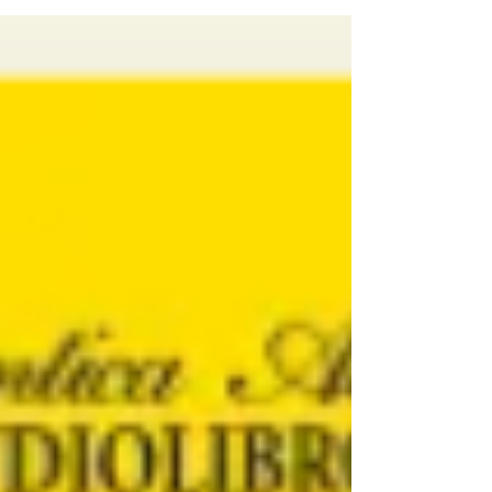
metodología que aplico para entregar
herramientas de apoyo. #coachingejecutivo
#desarrollodecarrera.